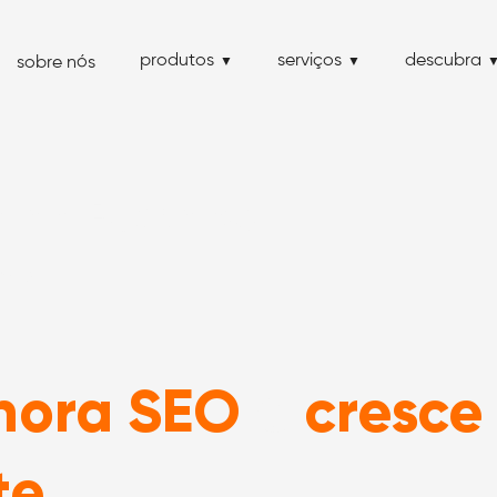
produtos
serviços
descubra
sobre nós
so do Buscapé
capé
hora SEO
cresce
e
te