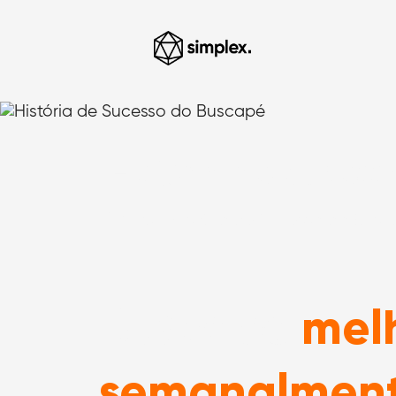
História de Suces
Home
> História de Sucesso do Bus
mel
Buscapé
semanalmen